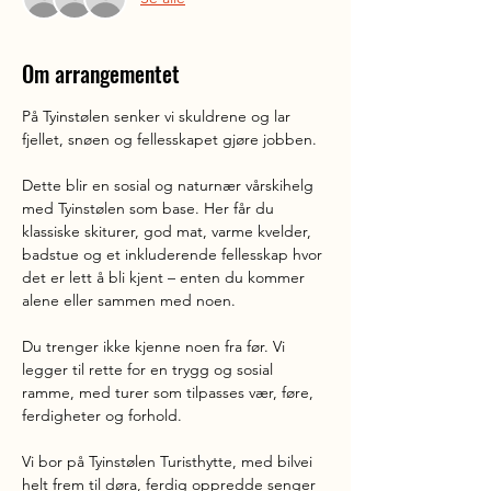
Om arrangementet
På Tyinstølen senker vi skuldrene og lar 
fjellet, snøen og fellesskapet gjøre jobben.
Dette blir en sosial og naturnær vårskihelg 
med Tyinstølen som base. Her får du 
klassiske skiturer, god mat, varme kvelder, 
badstue og et inkluderende fellesskap hvor 
det er lett å bli kjent – enten du kommer 
alene eller sammen med noen.
Du trenger ikke kjenne noen fra før. Vi 
legger til rette for en trygg og sosial 
ramme, med turer som tilpasses vær, føre, 
ferdigheter og forhold.
Vi bor på Tyinstølen Turisthytte, med bilvei 
helt frem til døra, ferdig oppredde senger 