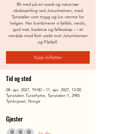
Bli med på en sosial og naturnær
vårskisamling ved Jotunheimen, med
Tyinstølen som trygg og lun ramme for
helgen. Her kombinerer vi fjellski, rando,
god mat, badstue og fellesskap – i et
område med flott utsikt mot Jotunheimen
og Filefjell.
Kjøp billetter
Tid og sted
08. apr. 2027, 19:00 – 11. apr. 2027, 12:00
Tyinstølen Turisthytte, Tyinstølen 1, 2985
Tyinkrysset, Norge
Gjester
Se alle