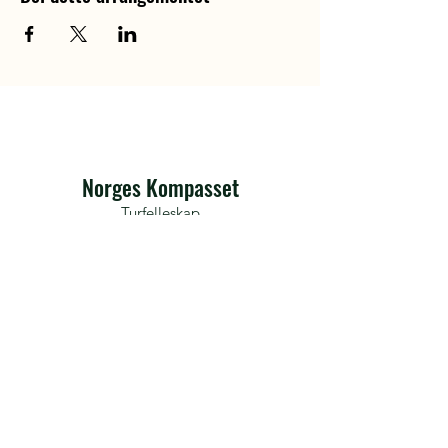
Norges Kompasset
Turfelleskap
Norges Kompasset samler mennesker
gjennom turer, reiser og opplevelser.
Vi skaper fellesskap, trygghet og
vennskap – og gjør det enkelt å finne
noen å dele eventyret med.
hei@norgeskompasset.no
Org nr: 936 220 940
Våre turer