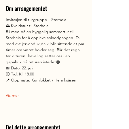
Om arrangementet
Invitasjon til turgruppe – Storheia
🌄 Kveldstur til Storheia
Bli med på en hyggelig sommertur til 
Storheia for å oppleve solnedgangen! Ta 
med evt jervenduk,da vi blir sittende et par 
timer om været holder seg. Blir det regn 
tar vi turen likevel og setter oss i en 
gapahuk på returen istedet😀
📅 Dato: 22. juli
🕕 Tid: Kl. 18.00
📍 Oppmøte: Kumlokket / Henriksåsen
Vis mer
Del dette arrangementet