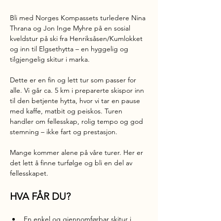
Bli med Norges Kompassets turledere Nina 
Thrana og Jon Inge Myhre på en sosial 
kveldstur på ski fra Henriksåsen/Kumlokket 
og inn til Elgsethytta – en hyggelig og 
tilgjengelig skitur i marka.
Dette er en fin og lett tur som passer for 
alle. Vi går ca. 5 km i preparerte skispor inn 
til den betjente hytta, hvor vi tar en pause 
med kaffe, matbit og peiskos. Turen 
handler om fellesskap, rolig tempo og god 
stemning – ikke fart og prestasjon.
Mange kommer alene på våre turer. Her er 
det lett å finne turfølge og bli en del av 
fellesskapet.
HVA FÅR DU?
En enkel og gjennomførbar skitur i 