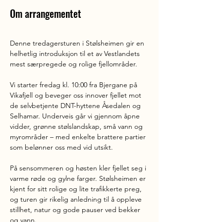
Om arrangementet
Denne tredagersturen i Stølsheimen gir en 
helhetlig introduksjon til et av Vestlandets 
mest særpregede og rolige fjellområder.
Vi starter fredag kl. 10:00 fra Bjergane på 
Vikafjell og beveger oss innover fjellet mot 
de selvbetjente DNT-hyttene Åsedalen og 
Selhamar. Underveis går vi gjennom åpne 
vidder, grønne stølslandskap, små vann og 
myrområder – med enkelte brattere partier 
som belønner oss med vid utsikt.
På sensommeren og høsten kler fjellet seg i 
varme røde og gylne farger. Stølsheimen er 
kjent for sitt rolige og lite trafikkerte preg, 
og turen gir rikelig anledning til å oppleve 
stillhet, natur og gode pauser ved bekker 
og vann.